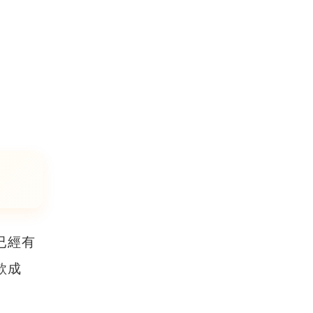
已經有
款成