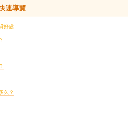
快速導覽
貸好處
？
？
多久？