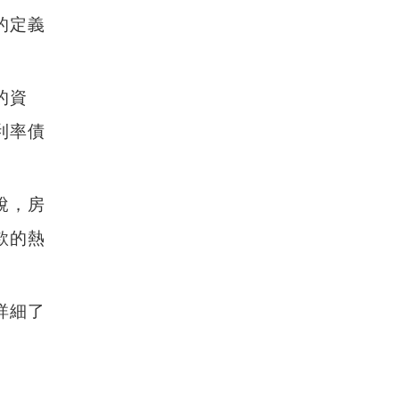
的定義
的資
利率債
說，房
款的熱
詳細了