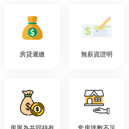
房貸遲繳
無薪資證明
房屋為共同持有
套房坪數不足