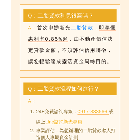
Q：二胎貸款利息很高嗎？
A：
首次申辦新光
二胎貸款
，
即享優
惠利率0.85%起
，由不動產價值決
定貸款金額，不須評估信用聯徵，
讓您輕鬆達成靈活資金周轉目的。
Q：二胎貸款流程如何進行？
A：
24H免費諮詢專線：
0917-333666
或
線上
Line諮詢新光專員
專業評估：為想辦理的
二胎貸款
客人打
造個人專屬資金計劃