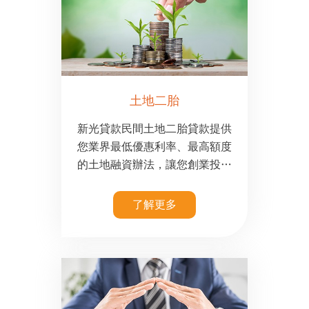
且新光房屋二胎成數高，讓您有
充足的資金隨時靈活運用，首次
申辦二胎房貸，享有優惠利率
0.85%起。
土地二胎
新光貸款民間土地二胎貸款提供
您業界最低優惠利率、最高額度
的土地融資辦法，讓您創業投資
需要資金時，不必再求人。土地
借款貸款可受理的種類多，不管
了解更多
是農地、建地、林地、原住民保
留地、工業用地、道路用地、旱
地、持分土地等，都可以成功辦
理土地二胎貸款。