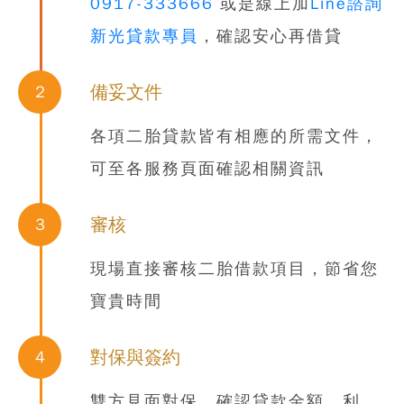
0917-333666
或是線上加
Line諮詢
新光貸款專員
，確認安心再借貸
備妥文件
2
各項
二胎貸款
皆有相應的所需文件，
可至各服務頁面確認相關資訊
審核
3
現場直接審核二胎借款項目，節省您
寶貴時間
對保與簽約
4
雙方見面對保，確認貸款金額、利