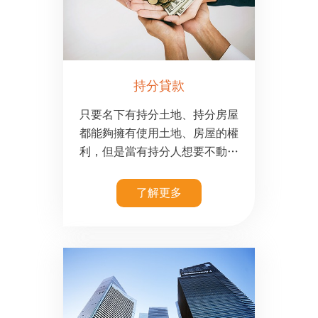
持分貸款
只要名下有持分土地、持分房屋
都能夠擁有使用土地、房屋的權
利，但是當有持分人想要不動產
持分貸款或是持分買賣時，只要
遇到其他持分人不同意時，就無
了解更多
法成功買賣或是成功跟銀行申辦
持分貸款。在銀行方：持分都是
示為產權不完整。在新光貸款只
要您名下有持分房屋或是持分土
地都可以申辦持分房屋貸款、持
分房屋二胎貸款、持分土地貸
款、持分土地二胎貸款。