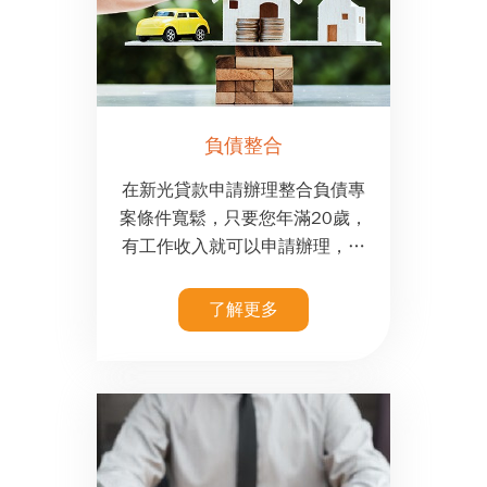
負債整合
在新光貸款申請辦理整合負債專
案條件寬鬆，只要您年滿20歲，
有工作收入就可以申請辦理，不
看財力證明，不看信用評分，個
人信用瑕疵等均可申辦。
了解更多