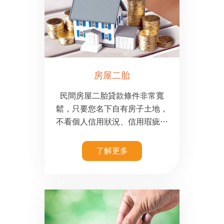
房屋二胎
民間房屋二胎貸款條件非常寬
鬆，只要您名下自有房子土地，
不看個人信用狀況、信用瑕疵、
更不受月薪22倍的限制、債務協
商中、甚至是信用記錄空白等等
了解更多
皆可以申辦，條件非常寬鬆。辦
理新光貸款二胎房貸最大的好處
就是：可以辦理二胎房貸專案融
資額度分期，借多少本金就繳多
少利息，隨借隨還，按月計息，