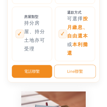
還款方式
房屋類型
可選擇
按
持分房
月繳息、
屋、持分
自由還本
土地亦可
或
本利攤
受理
還
Line聯繫
電話聯繫