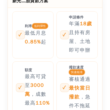
新光二胎貸款方案
申請條件
年滿
18歲
利率
低利彈性
且持有房
最低月息
屋、土地
0.85%
起
即可申辦
撥款速度
額度
快速核准
最高可貸
審核通過
至
3000
最快當日
萬
，成數
撥款
，急
最高
110%
件不拖延