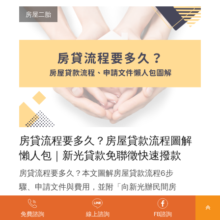
房屋二胎
房貸流程要多久？房屋貸款流程圖解
懶人包｜新光貸款免聯徵快速撥款
房貸流程要多久？本文圖解房屋貸款流程6步
驟、申請文件與費用，並附「向新光辦民間房
貸」辦理流程時間軸。銀行房貸約需2~4週且需
聯徵財力；新光貸款辦民間房貸免聯徵、免財力
免費諮詢
線上諮詢
FB諮詢