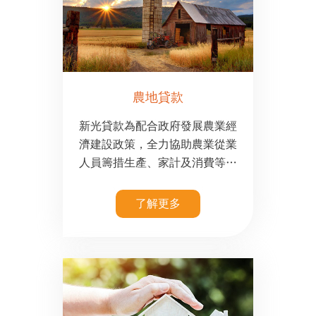
農地貸款
新光貸款為配合政府發展農業經
濟建設政策，全力協助農業從業
人員籌措生產、家計及消費等綜
合性發展資金周轉需求。不論
是：購置農地或建置農舍；購置
了解更多
農業生財器具；農業用周轉金，
皆可協助辦理農地貸款借貸！