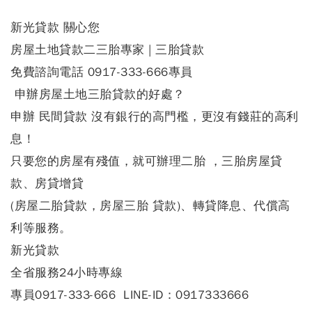
新光貸款 關心您
房屋土地貸款二三胎專家 | 三胎貸款
免費諮詢電話 0917-333-666專員
申辦
房屋土地三胎貸款
的好處？
申辦
民間貸款
沒有銀行的高門檻，更沒有錢莊的高利
息！
只要您的房屋有殘值，就可辦理
二胎
，
三胎房屋
貸
款
、
房貸增貸
(
房屋
二胎
貸款，房屋
三胎
貸款)
、
轉貸降息
、
代償
高
利
等服務。
新光貸款
全省服務24
小時專線
專員0917-333-666 LINE-ID
：0917333666