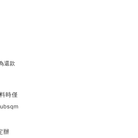
為還款
資料時僅
bsqm
定辦