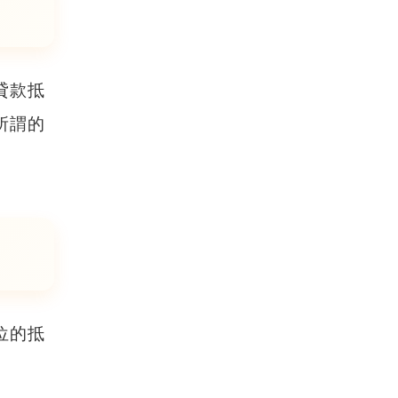
貸款抵
所謂的
位的抵