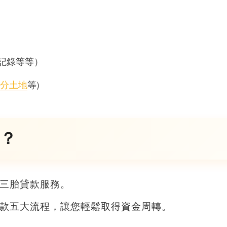
記錄等等）
分土地
等)
？
三胎貸款
服務。
款
五大流程，讓您輕鬆取得資金周轉。