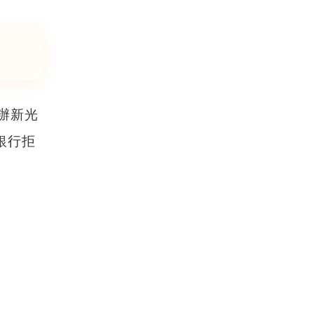
辦新光
銀行拒