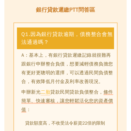
銀行貸款遲繳PTT問答區
Q1.因為銀行貸款逾期，債務整合會無
法通過嗎？
A：基本上，
有銀行貸款遲繳記錄就很難再
跟銀行申辦整合負債
，想要減輕債務負擔您
有更好更聰明的選擇，可以透過民間負債整
合，有效降低月付金及利率改善現況。
申辦新光
二胎
貸款民間貸款負債整合，
條件
簡單、快速審核，讓您輕鬆活化您的資產價
值
：
貸款額度高，不收受法令薪資22倍的限制