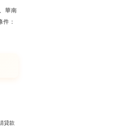
、華南
條件：
請貸款