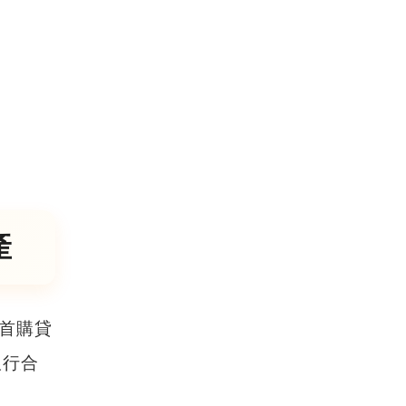
產
首購貸
銀行合