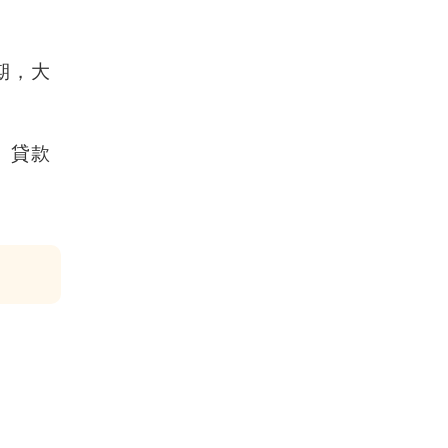
期
，大
、貸款