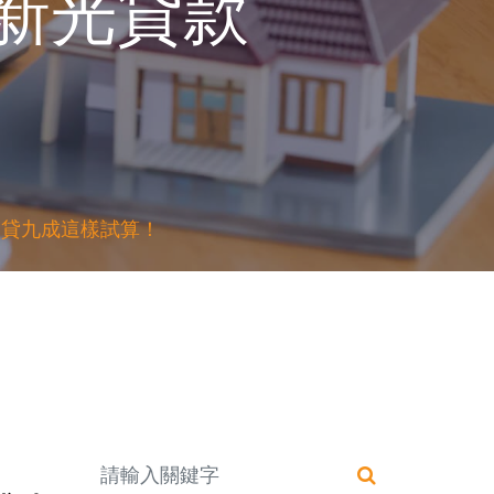
新光貸款
，貸九成這樣試算！