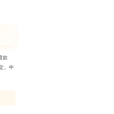
貸款
定。
中