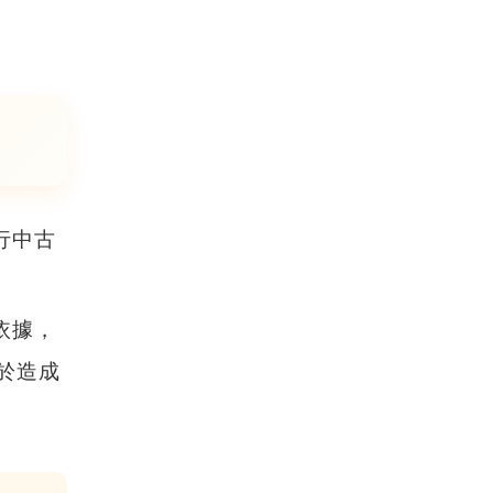
行中古
依據，
於造成