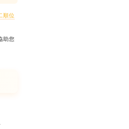
二順位
協助您
。