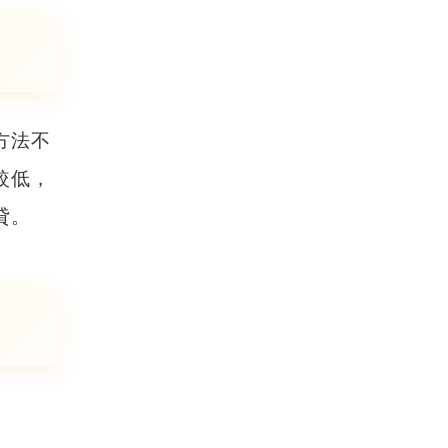
方法不
較低，
貸。