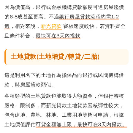
因為價值高，銀行或金融機構貸款額度可達房屋鑑價
的
6-8成
甚至更高。不過
銀行房屋貸款流程約需1-2
週
，相對來說，
新光貸款
審核速度較快
，若資料齊全
且條件符合，
最快可在3天內撥款
。
土地貸款(土地增貸/轉貸/二胎)
這是利用名下的土地作為擔保品向銀行或民間機構借
款，與房屋貸款類似。
各種類型的土地貸款也能取得大額資金，但銀行審核
嚴格、限制多，而
新光貸款土地貸款審核彈性較大
，
包含建地、農地、林地、工業用地等皆可申請，根據
土地價值評估
可貸金額無上限，最快可在3天內撥款。