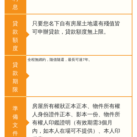
息
貸
只要您名下自有房屋土地還有殘值皆
款
可申辦貸款，貸款額度無上限。
額
度
全程無綁約，隨借隨還，最長可達7年。
貸
款
期
限
房屋所有權狀正本正本、物件所有權
準
人身份證件正本、影本一份、物件所
備
有權人印鑑證明（有效期需3個月
文
內，如本人在場可不提供）、本人印
件