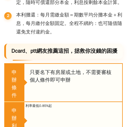
定，隨時可償還部分本金，利息按剩餘本金計算。
本利攤還：每月需繳金額＝期數平均分攤本金＋利
息，每月繳付金額固定。全程不綁約：也可隨借隨
還免支付違約金。
Dcard、ptt網友推薦這招，拯救你沒錢的困擾
申
只要名下有房屋或土地，不需要審核
辦
個人條件即可申辦
條
件
利率最低0.85%起
申
辦
利