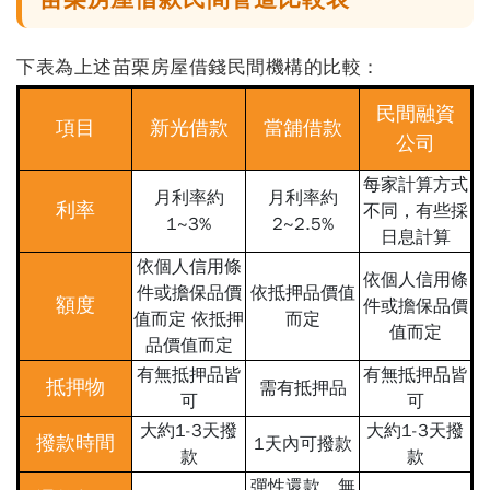
下表為上述
苗栗房屋借錢
民間機構的比較：
民間融資
項目
新光借款
當舖借款
公司
每家計算方式
月利率約
月利率約
利率
不同，有些採
1~3%
2~2.5%
日息計算
依個人信用條
依個人信用條
件或擔保品價
依抵押品價值
額度
件或擔保品價
值而定 依抵押
而定
值而定
品價值而定
有無抵押品皆
有無抵押品皆
抵押物
需有抵押品
可
可
大約1-3天撥
大約1-3天撥
撥款時間
1天內可撥款
款
款
彈性還款，無