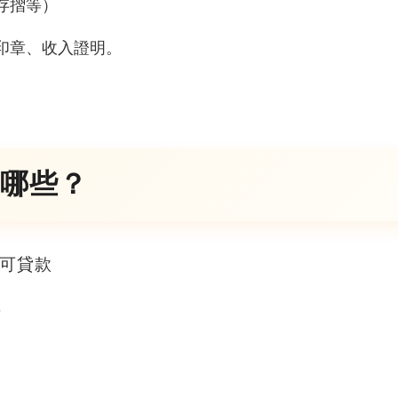
存摺等）
印章、收入證明。
哪些？
可貸款
者