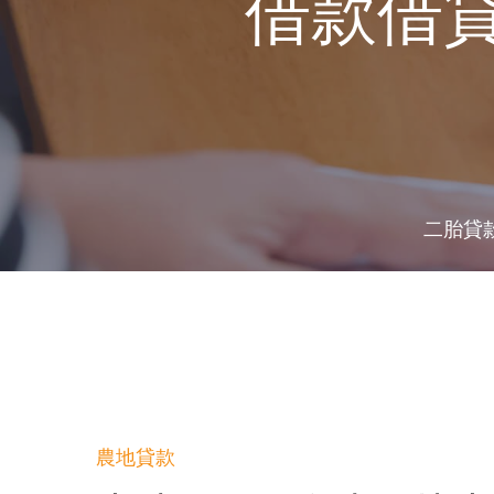
借款借
二胎貸
農地貸款