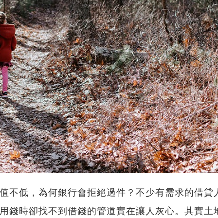
值不低，為何銀行會拒絕過件？不少有需求的借貸
用錢時卻找不到借錢的管道實在讓人灰心。其實
土